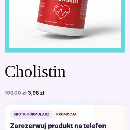
Cholistin
Pierwotna
Aktualna
199,00
zł
3,98
zł
cena
cena
wynosiła:
wynosi:
KROTKI FORMULARZ
PROMOCJA
199,00 zł.
3,98 zł.
Zarezerwuj produkt na telefon