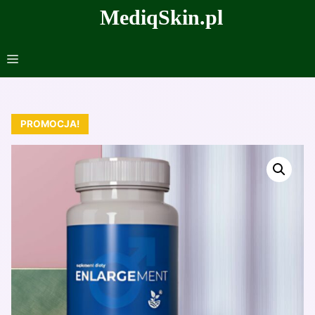
Przejdź
MediqSkin.pl
do
treści
Menu
PROMOCJA!