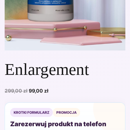
Enlargement
Pierwotna
Aktualna
299,00
zł
99,00
zł
cena
cena
wynosiła:
wynosi:
KROTKI FORMULARZ
PROMOCJA
299,00 zł.
99,00 zł.
Zarezerwuj produkt na telefon