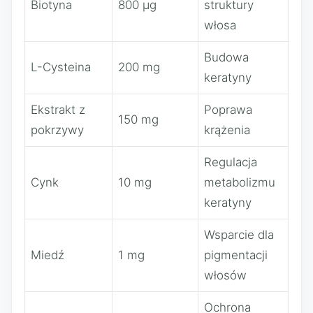
Biotyna
800 µg
struktury
włosa
Budowa
L-Cysteina
200 mg
keratyny
Ekstrakt z
Poprawa
150 mg
pokrzywy
krążenia
Regulacja
Cynk
10 mg
metabolizmu
keratyny
Wsparcie dla
Miedź
1 mg
pigmentacji
włosów
Ochrona