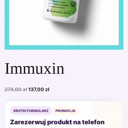
Immuxin
Pierwotna
Aktualna
274,00
zł
137,00
zł
cena
cena
wynosiła:
wynosi:
KROTKI FORMULARZ
PROMOCJA
274,00 zł.
137,00 zł.
Zarezerwuj produkt na telefon