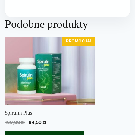
Podobne produkty
PROMOCJA!
Spirulin Plus
Pierwotna
Aktualna
169,00
zł
84,50
zł
cena
cena