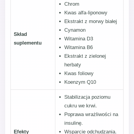
Chrom
Kwas alfa-liponowy
Ekstrakt z morwy białej
Cynamon
Skład
Witamina D3
suplementu
Witamina B6
Ekstrakt z zielonej
herbaty
Kwas foliowy
Koenzym Q10
Stabilizacja poziomu
cukru we krwi.
Poprawa wrażliwości na
insulinę.
Efekty
Wsparcie odchudzania.