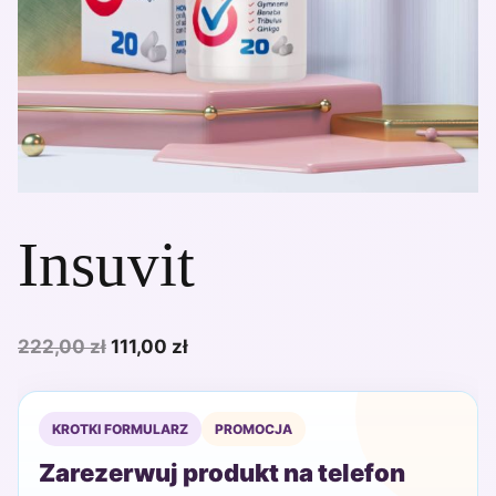
Insuvit
Pierwotna
Aktualna
222,00
zł
111,00
zł
cena
cena
wynosiła:
wynosi:
KROTKI FORMULARZ
PROMOCJA
222,00 zł.
111,00 zł.
Zarezerwuj produkt na telefon