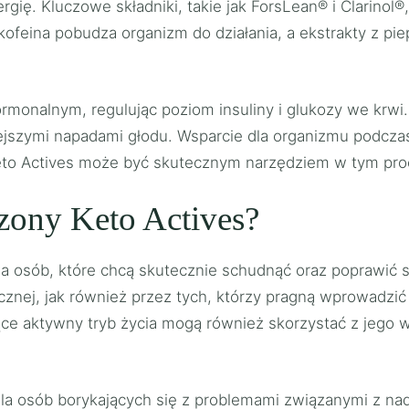
ergię. Kluczowe składniki, takie jak ForsLean® i Clarinol®
kofeina pobudza organizm do działania, a ekstrakty z piep
ormonalnym, regulując poziom insuliny i glukozy we krw
ejszymi napadami głodu. Wsparcie dla organizmu podczas 
eto Actives może być skutecznym narzędziem w tym pro
czony Keto Actives?
dla osób, które chcą skutecznie schudnąć oraz poprawić
znej, jak również przez tych, którzy pragną wprowadzić
ce aktywny tryb życia mogą również skorzystać z jego 
a osób borykających się z problemami związanymi z nad