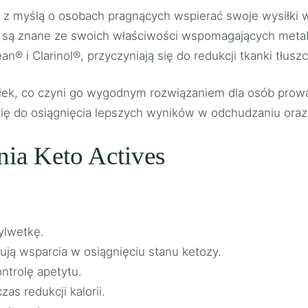
y z myślą o osobach pragnących wspierać swoje wysiłki 
re są znane ze swoich właściwości wspomagających metab
ean® i Clarinol®, przyczyniają się do redukcji tkanki tłu
ułek, co czyni go wygodnym rozwiązaniem dla osób prow
ię do osiągnięcia lepszych wyników w odchudzaniu ora
ia Keto Actives
ylwetkę.
ują wsparcia w osiągnięciu stanu ketozy.
ntrolę apetytu.
s redukcji kalorii.