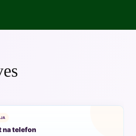
ves
JA
 na telefon