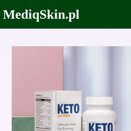
Przejdź
MediqSkin.pl
do
treści