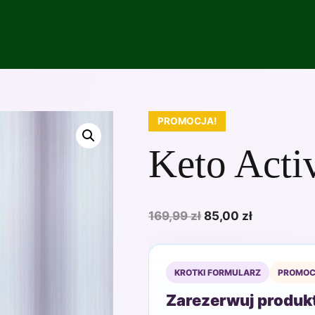
PROMOCJA!
Keto Acti
Pierwotna
Aktualna
169,99
zł
85,00
zł
cena
cena
wynosiła:
wynosi:
169,99 zł.
85,00 zł.
KROTKI FORMULARZ
PROMOC
Zarezerwuj produkt