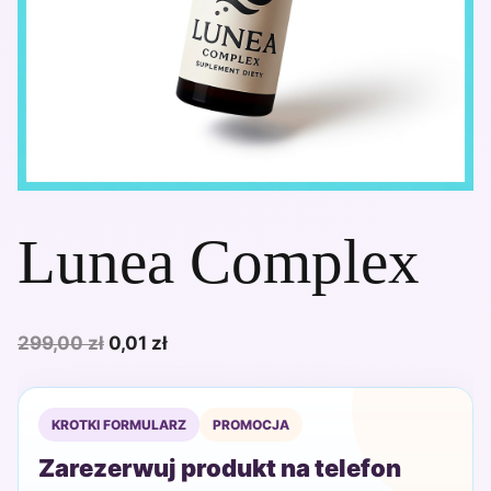
Lunea Complex
Pierwotna
Aktualna
299,00
zł
0,01
zł
cena
cena
wynosiła:
wynosi:
KROTKI FORMULARZ
PROMOCJA
299,00 zł.
0,01 zł.
Zarezerwuj produkt na telefon