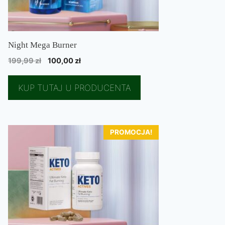
Night Mega Burner
Pierwotna
Aktualna
199,99
zł
100,00
zł
cena
cena
wynosiła:
wynosi:
KUP TUTAJ U PRODUCENTA
199,99 zł.
100,00 zł.
PROMOCJA!