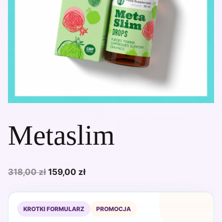
Metaslim
Pierwotna
Aktualna
318,00
zł
159,00
zł
cena
cena
wynosiła:
wynosi:
KROTKI FORMULARZ
PROMOCJA
318,00 zł.
159,00 zł.