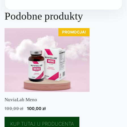
Podobne produkty
PROMOCJA!
NuviaLab Meno
Pierwotna
Aktualna
199,99
zł
100,00
zł
cena
cena
wynosiła:
wynosi:
KUP TUTAJ U PRODUCENTA