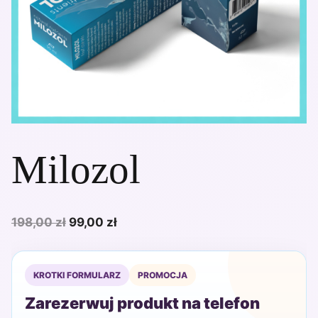
Milozol
Pierwotna
Aktualna
198,00
zł
99,00
zł
cena
cena
wynosiła:
wynosi:
KROTKI FORMULARZ
PROMOCJA
198,00 zł.
99,00 zł.
Zarezerwuj produkt na telefon