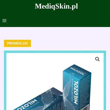
Przejdź
MediqSkin.pl
do
treści
Menu
PROMOCJA!