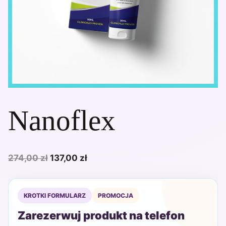
Nanoflex
Pierwotna
Aktualna
274,00
zł
137,00
zł
cena
cena
wynosiła:
wynosi:
KROTKI FORMULARZ
PROMOCJA
274,00 zł.
137,00 zł.
Zarezerwuj produkt na telefon