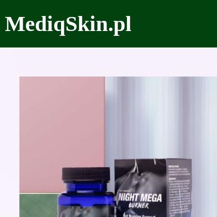
Przejdź
MediqSkin.pl
do
treści