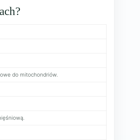
kach?
zowe do mitochondriów.
mięśniową.