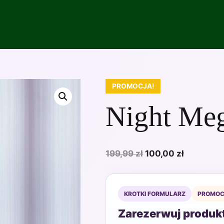
PROMOCJA!
Night Me
Pierwotna
Aktualna
199,99
zł
100,00
zł
cena
cena
wynosiła:
wynosi:
199,99 zł.
100,00 zł
KROTKI FORMULARZ
PROMOC
Zarezerwuj produkt