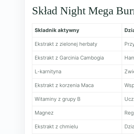
Skład Night Mega Burn
Skladnik aktywny
Dzi
Ekstrakt z zielonej herbaty
Prz
Ekstrakt z Garcinia Cambogia
Hamu
L-karnityna
Zwi
Ekstrakt z korzenia Maca
Wsp
Witaminy z grupy B
Ucz
Magnez
Reg
Ekstrakt z chmielu
Dzi