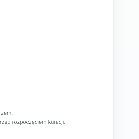
.
r
arzem.
rzed rozpoczęciem kuracji.