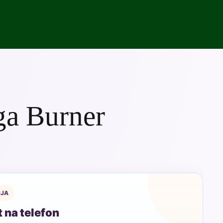
ga Burner
.
JA
 na telefon