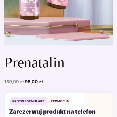
Prenatalin
Pierwotna
Aktualna
189,99
zł
95,00
zł
cena
cena
wynosiła:
wynosi:
KROTKI FORMULARZ
PROMOCJA
189,99 zł.
95,00 zł.
Zarezerwuj produkt na telefon