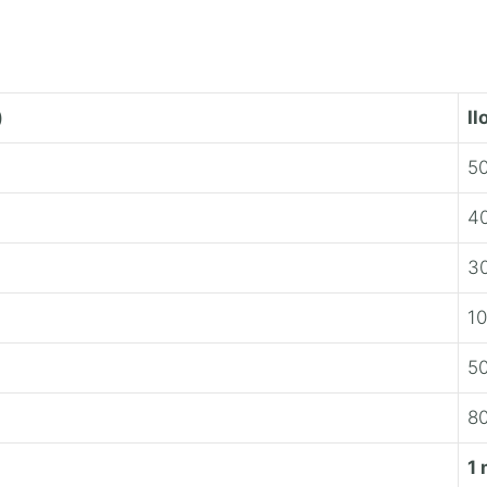
)
Il
5
4
3
1
5
8
1