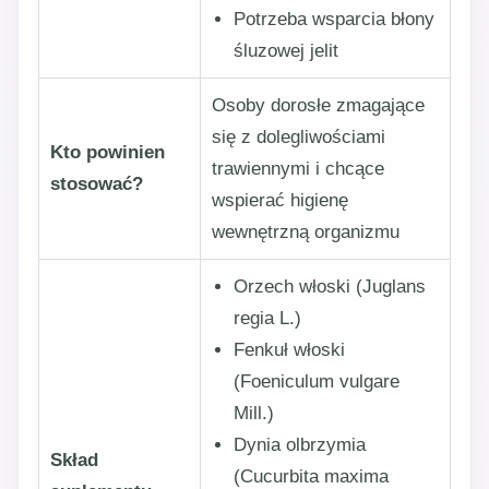
Potrzeba wsparcia błony
śluzowej jelit
Osoby dorosłe zmagające
się z dolegliwościami
Kto powinien
trawiennymi i chcące
stosować?
wspierać higienę
wewnętrzną organizmu
Orzech włoski (Juglans
regia L.)
Fenkuł włoski
(Foeniculum vulgare
Mill.)
Dynia olbrzymia
Skład
(Cucurbita maxima