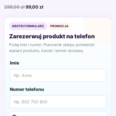
Pierwotna
Aktualna
299,00
zł
99,00
zł
cena
cena
wynosiła:
wynosi:
KROTKI FORMULARZ
PROMOCJA
299,00 zł.
99,00 zł.
Zarezerwuj produkt na telefon
Podaj imie i numer. Pracownik sklepu potwierdzi
wariant produktu, kwote i termin dostawy.
Imie
Numer telefonu