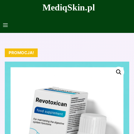
Przejdź
MediqSkin.pl
do
treści
Menu
PROMOCJA!