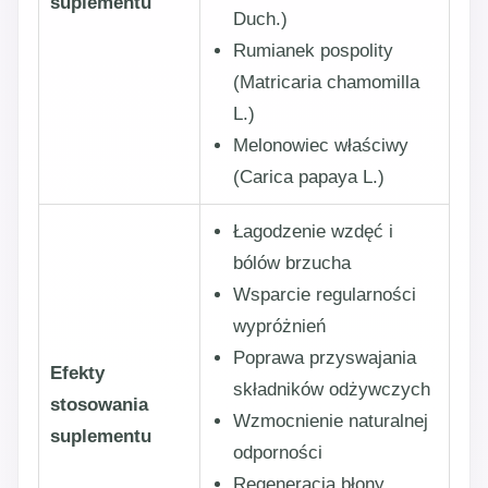
suplementu
Duch.)
Rumianek pospolity
(Matricaria chamomilla
L.)
Melonowiec właściwy
(Carica papaya L.)
Łagodzenie wzdęć i
bólów brzucha
Wsparcie regularności
wypróżnień
Poprawa przyswajania
Efekty
składników odżywczych
stosowania
Wzmocnienie naturalnej
suplementu
odporności
Regeneracja błony