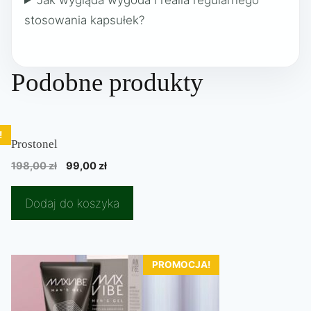
stosowania kapsułek?
Podobne produkty
!
Prostonel
Pierwotna
Aktualna
198,00
zł
99,00
zł
cena
cena
wynosiła:
wynosi:
Dodaj do koszyka
198,00 zł.
99,00 zł.
PROMOCJA!