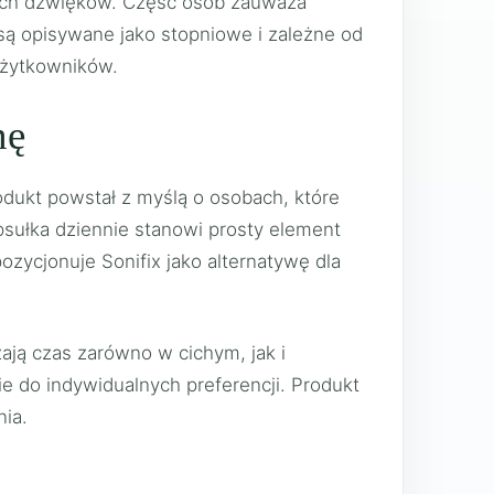
ych dźwięków. Część osób zauważa
ą opisywane jako stopniowe i zależne od
użytkowników.
nę
odukt powstał z myślą o osobach, które
psułka dziennie stanowi prosty element
ycjonuje Sonifix jako alternatywę dla
ją czas zarówno w cichym, jak i
e do indywidualnych preferencji. Produkt
nia.