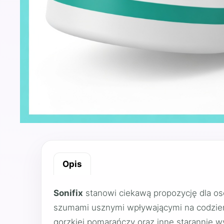
Opis
Sonifix
stanowi ciekawą propozycję dla os
szumami usznymi wpływającymi na codzienn
gorzkiej pomarańczy oraz inne starannie wy