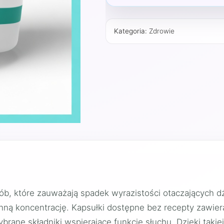
Kategoria:
Zdrowie
ób, które zauważają spadek wyrazistości otaczających d
ą koncentrację. Kapsułki dostępne bez recepty zawier
brane składniki wspierające funkcje słuchu. Dzięki taki