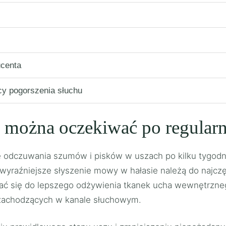
ucenta
cy pogorszenia słuchu
o można oczekiwać po regula
ję odczuwania szumów i pisków w uszach po kilku tygo
yraźniejsze słyszenie mowy w hałasie należą do najczęś
ać się do lepszego odżywienia tkanek ucha wewnętrzneg
 zachodzących w kanale słuchowym.