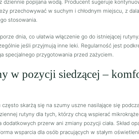
 dziennie popijana wodą. Producent sugeruje kontynuowa
leży przechowywać w suchym i chłodnym miejscu, z dala 
go stosowania.
ze dnia, co ułatwia włączenie go do istniejącej rutyn
gólnie jeśli przyjmują inne leki. Regularność jest podk
a specjalnego przygotowania przed zażyciem.
iny w pozycji siedzącej – kom
 często skarżą się na szumy uszne nasilające się podcza
iennej rutyny dla tych, którzy chcą wspierać mikrokrąż
 dodatkowych przerw ani zmiany pozycji ciała. Skład opa
forma wsparcia dla osób pracujących w stałym oświetleni