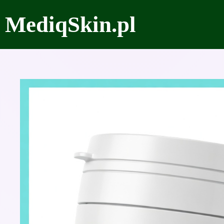
Przejdź
MediqSkin.pl
do
treści