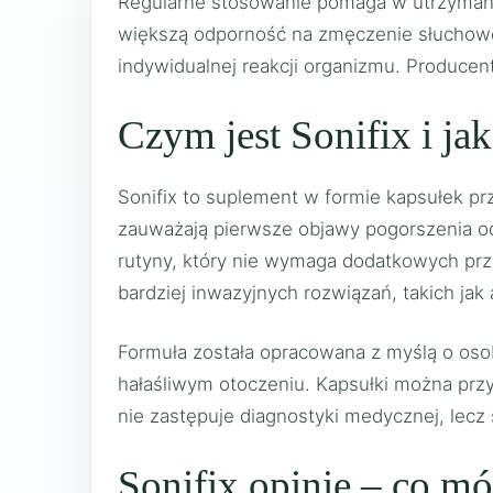
Regularne stosowanie pomaga w utrzyman
większą odporność na zmęczenie słuchowe 
indywidualnej reakcji organizmu. Producen
Czym jest Sonifix i ja
Sonifix to suplement w formie kapsułek pr
zauważają pierwsze objawy pogorszenia odb
rutyny, który nie wymaga dodatkowych prz
bardziej inwazyjnych rozwiązań, takich jak
Formuła została opracowana z myślą o oso
hałaśliwym otoczeniu. Kapsułki można przy
nie zastępuje diagnostyki medycznej, lecz 
Sonifix opinie – co m