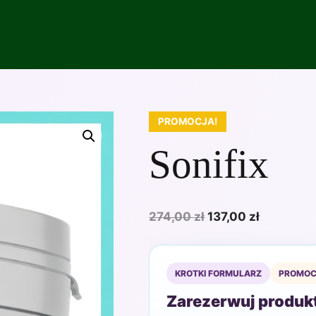
PROMOCJA!
Sonifix
Pierwotna
Aktualna
274,00
zł
137,00
zł
cena
cena
wynosiła:
wynosi:
274,00 zł.
137,00 zł.
KROTKI FORMULARZ
PROMOC
Zarezerwuj produkt