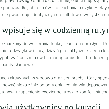
iu prawidłowego stanu uszu i zmniejszeniu niepożądan
podczas długich rozmów lub słuchania muzyki. Efekty s
t nie gwarantuje identycznych rezultatów u wszystkich 
k wpisuje się w codzienną ruty
zeznaczony do wspierania funkcji słuchu u dorosłych. Pr
ioru dźwięków i chcą działać profilaktycznie. Jedna ka
ygotowań ani zmian w harmonogramie dnia. Producent poz
 aparaty słuchowe.
bach aktywnych zawodowo oraz seniorach, którzy spędza
jmować niezależnie od pory dnia, co ułatwia dopasowani
stanowi uzupełnienie codziennej troski o komfort słucha
ówią użytkownicy po kuracji