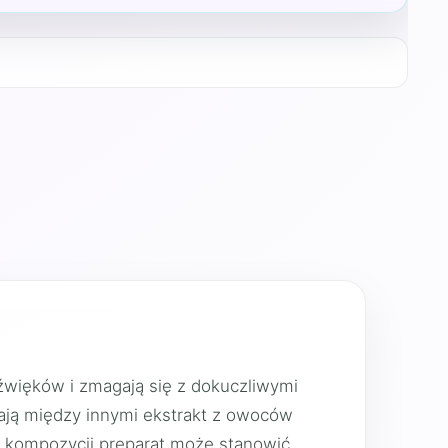
źwięków i zmagają się z dokuczliwymi
ają między innymi ekstrakt z owoców
ej kompozycji preparat może stanowić