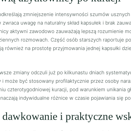
podkreślają zmniejszenie intensywności szumów usznych 
 zwraca uwagę na naturalny skład kapsułek i brak zau
nicy aktywni zawodowo zauważają lepszą rozumienie mo
odziennych rozmowach. Część osób starszych raportuje p
ją również na prostotę przyjmowania jednej kapsułki dz
erwsze zmiany odczuli już po kilkunastu dniach systema
 i może być stosowany profilaktycznie przez osoby nara
u czterotygodniowej kuracji, pod warunkiem unikania g
naczają indywidualne różnice w czasie pojawiania się p
– dawkowanie i praktyczne w