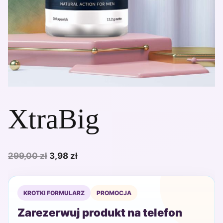
XtraBig
Pierwotna
Aktualna
299,00
zł
3,98
zł
cena
cena
wynosiła:
wynosi:
KROTKI FORMULARZ
PROMOCJA
299,00 zł.
3,98 zł.
Zarezerwuj produkt na telefon