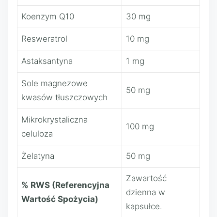
Koenzym Q10
30 mg
Resweratrol
10 mg
Astaksantyna
1 mg
Sole magnezowe
50 mg
kwasów tłuszczowych
Mikrokrystaliczna
100 mg
celuloza
Żelatyna
50 mg
Zawartość
% RWS (Referencyjna
dzienna w
Wartość Spożycia)
kapsułce.