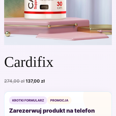
Cardifix
Pierwotna
Aktualna
274,00
zł
137,00
zł
cena
cena
wynosiła:
wynosi:
KROTKI FORMULARZ
PROMOCJA
274,00 zł.
137,00 zł.
Zarezerwuj produkt na telefon