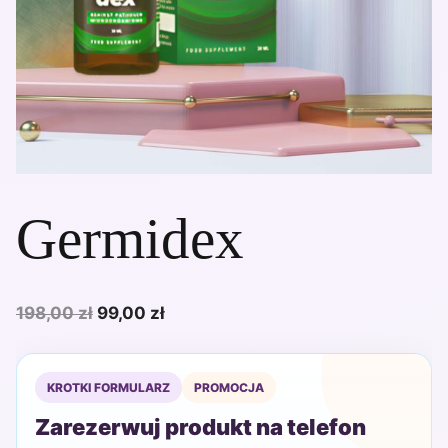
Germidex
Pierwotna
Aktualna
198,00
zł
99,00
zł
cena
cena
wynosiła:
wynosi:
KROTKI FORMULARZ
PROMOCJA
198,00 zł.
99,00 zł.
Zarezerwuj produkt na telefon