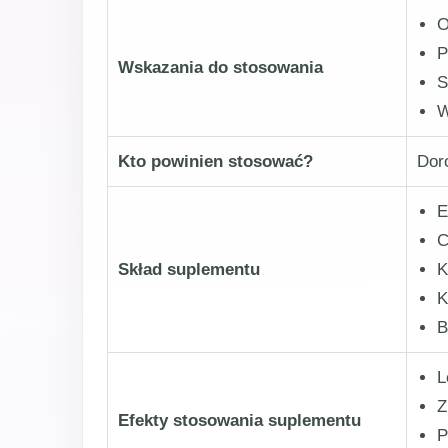
O
P
Wskazania do stosowania
S
W
Kto powinien stosować?
Dor
E
C
Skład suplementu
K
K
B
L
Z
Efekty stosowania suplementu
P