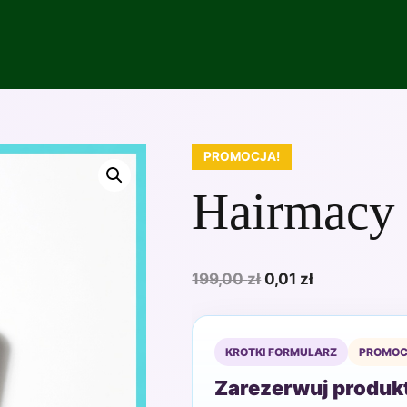
PROMOCJA!
Hairmacy
Pierwotna
Aktualna
199,00
zł
0,01
zł
cena
cena
wynosiła:
wynosi:
199,00 zł.
0,01 zł.
KROTKI FORMULARZ
PROMOC
Zarezerwuj produkt