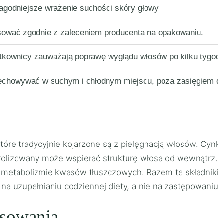
agodniejsze wrażenie suchości skóry głowy
sować zgodnie z zaleceniem producenta na opakowaniu.
tkownicy zauważają poprawę wyglądu włosów po kilku tygod
echowywać w suchym i chłodnym miejscu, poza zasięgiem d
tóre tradycyjnie kojarzone są z pielęgnacją włosów. Cy
rolizowany może wspierać strukturę włosa od wewnątrz.
w metabolizmie kwasów tłuszczowych. Razem te składniki
ę na uzupełnianiu codziennej diety, a nie na zastępowa
osowania