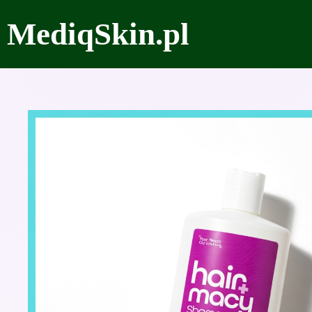
Przejdź
MediqSkin.pl
do
treści