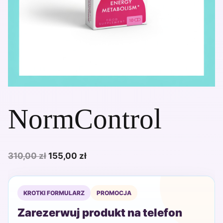
NormControl
Pierwotna
Aktualna
310,00
zł
155,00
zł
cena
cena
wynosiła:
wynosi:
KROTKI FORMULARZ
PROMOCJA
310,00 zł.
155,00 zł.
Zarezerwuj produkt na telefon