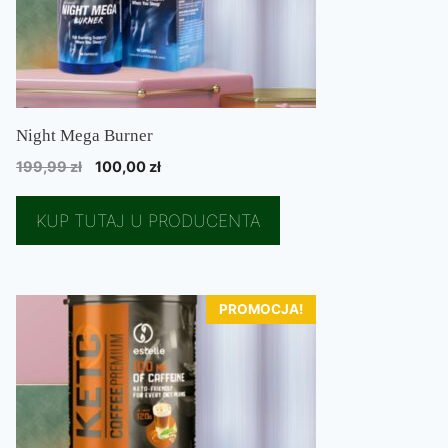
Night Mega Burner
Pierwotna
Aktualna
199,99
zł
100,00
zł
cena
cena
wynosiła:
wynosi:
KUP TUTAJ U PRODUCENTA
199,99 zł.
100,00 zł.
PROMOCJA!