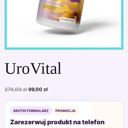
UroVital
Pierwotna
Aktualna
274,00
zł
99,00
zł
cena
cena
wynosiła:
wynosi:
KROTKI FORMULARZ
PROMOCJA
274,00 zł.
99,00 zł.
Zarezerwuj produkt na telefon