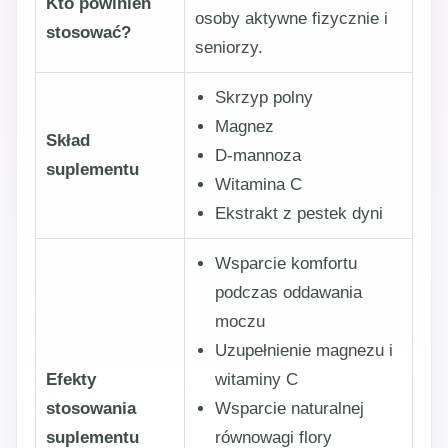
Kto powinien
osoby aktywne fizycznie i
stosować?
seniorzy.
Skrzyp polny
Magnez
Skład
D-mannoza
suplementu
Witamina C
Ekstrakt z pestek dyni
Wsparcie komfortu
podczas oddawania
moczu
Uzupełnienie magnezu i
Efekty
witaminy C
stosowania
Wsparcie naturalnej
suplementu
równowagi flory