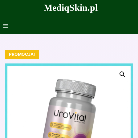
Przejdź
MediqSkin.pl
do
treści
Menu
PROMOCJA!